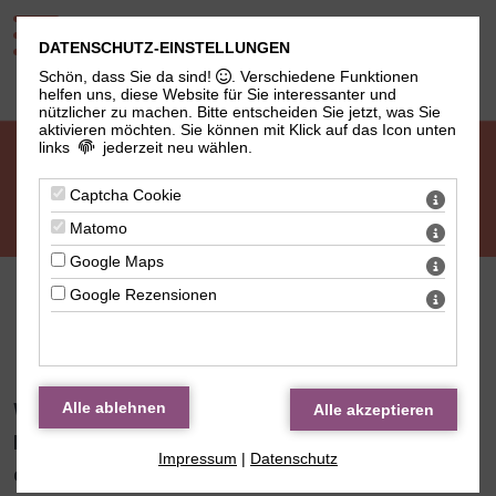
DATENSCHUTZ-EINSTELLUNGEN
Schön, dass Sie da sind!
. Verschiedene Funktionen
helfen uns, diese Website für Sie interessanter und
nützlicher zu machen.
Bitte entscheiden Sie jetzt, was Sie
aktivieren möchten. Sie können mit Klick auf das Icon unten
links
jederzeit neu wählen.
Captcha Cookie
Matomo
Google Maps
Google Rezensionen
Spenden
Wir freuen uns als Verein besonders über
Mitglieder, die aktiv tätig sind oder den Verein
Impressum
|
Datenschutz
einfach nur durch Einkäufe im
Mitgliederladen